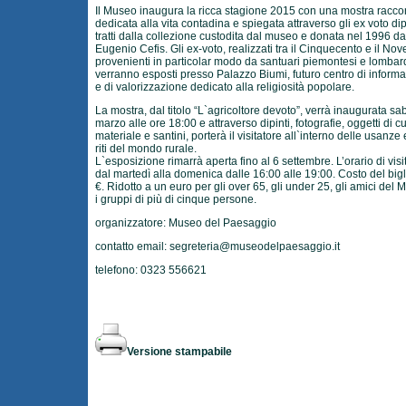
Il Museo inaugura la ricca stagione 2015 con una mostra racco
dedicata alla vita contadina e spiegata attraverso gli ex voto dipi
tratti dalla collezione custodita dal museo e donata nel 1996 da
Eugenio Cefis. Gli ex-voto, realizzati tra il Cinquecento e il Nov
provenienti in particolar modo da santuari piemontesi e lombard
verranno esposti presso Palazzo Biumi, futuro centro di inform
e di valorizzazione dedicato alla religiosità popolare.
La mostra, dal titolo “L`agricoltore devoto”, verrà inaugurata sa
marzo alle ore 18:00 e attraverso dipinti, fotografie, oggetti di cu
materiale e santini, porterà il visitatore all`interno delle usanze 
riti del mondo rurale.
L`esposizione rimarrà aperta fino al 6 settembre. L’orario di visi
dal martedì alla domenica dalle 16:00 alle 19:00. Costo del bigl
€. Ridotto a un euro per gli over 65, gli under 25, gli amici del
i gruppi di più di cinque persone.
organizzatore: Museo del Paesaggio
contatto email:
segreteria@museodelpaesaggio.it
telefono: 0323 556621
Versione stampabile