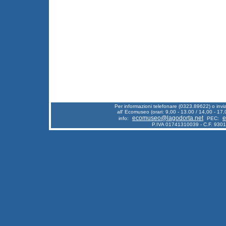
Per informazioni telefonare (0323.89622) o inv
all' Ecomuseo (orari: 9,00 - 13.00 / 14,00 - 17,
ecomuseo@lagodorta.net
e
info:
PEC:
P.IVA 01741310039 - C.F. 930