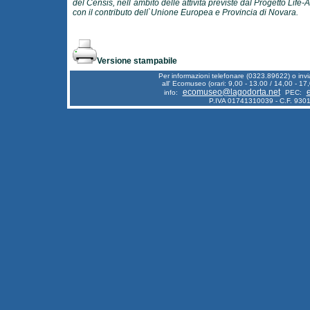
del Censis, nell`ambito delle attività previste dal Progetto Life-
con il contributo dell`Unione Europea e Provincia di Novara.
Versione stampabile
Per informazioni telefonare (0323.89622) o inv
all' Ecomuseo (orari: 9,00 - 13.00 / 14,00 - 17,
ecomuseo@lagodorta.net
info:
PEC:
P.IVA 01741310039 - C.F. 93