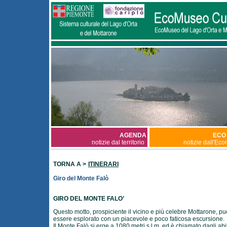
AGENDA
ECO
notizie dal territorio
notizie dall'Ec
TORNA A >
ITINERARI
Giro del Monte Falò
GIRO DEL MONTE FALO’
Questo motto, prospiciente il vicino e più celebre Mottarone, pu
essere esplorato con un piacevole e poco faticosa escursione.
Il Monte Falò si erge a 1080 metri s.l.m. ed è chiamato dagli abi