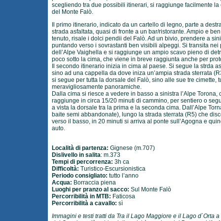
scegliendo tra due possibili itinerari, si raggiunge facilmente la
del Monte Falò.
Il primo itinerario, indicato da un cartello di legno, parte a destr
strada asfaltata, quasi di fronte a un bar/ristorante. Ampio e ben
tenuto, risale i dolci pendii del Falò. Ad un bivio, prendere a sini
puntando verso i sovrastanti ben visibili alpeggi. Si transita nei
dell’Alpe Vaighella e si raggiunge un ampio scavo pieno di detri
poco sotto la cima, che viene in breve raggiunta anche per prot
Il secondo itinerario inizia in cima al paese. Si segue la strda as
sino ad una cappella da dove iniza un’ampia strada sterrata (R
si segue per tutta la dorsale del Falò, sino alle sue tre cimette, t
meravigliosamente panoramiche.
Dalla cima si riesce a vedere in basso a sinistra l’Alpe Torona, 
raggiunge in circa 15/20 minuti di cammino, per sentiero o se
a vista la dorsale tra la prima e la seconda cima. Dall’Alpe Torn
baite semi abbandonate), lungo la strada sterrata (R5) che dis
verso il basso, in 20 minuti si arriva al ponte sull’Agogna e quin
auto.
Località di partenza:
Gignese (m.707)
Dislivello in salita
: m.373
Tempi di percorrenza:
3h ca
Difficoltà:
Turistico-Escursionistica
Periodo consigliato:
tutto l’anno
Acqua:
Borraccia piena
Luoghi per pranzo al sacco:
Sul Monte Falò
Percorribilità in MTB:
Faticosa
Percorribilità a cavallo:
sì
Immagini e testi tratti da Tra il Lago Maggiore e il Lago d`Orta a