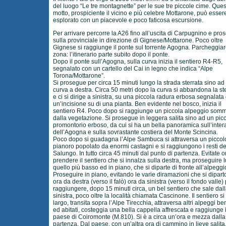
del luogo “Le tre montagnette” per le sue tre piccole cime. Que
motto, prospiciente il vicino e più celebre Mottarone, può esser
esplorato con un piacevole e poco faticosa escursione.
Per arrivare percorre la A26 fino all’uscita di Carpugnino e pro
sulla provinciale in direzione di Gignese/Mottarone. Poco oltre
Gignese si raggiunge il ponte sul torrente Agogna. Parcheggiar
zona: l’itinerario parte subito dopo il ponte.
Dopo il ponte sull’Agogna, sulla curva inizia il sentiero R4-R5,
segnalato con un cartello del Cai in legno che indica “Alpe
Torona/Mottarone”.
Si prosegue per circa 15 minuti lungo la strada sterrata sino ad
curva a destra. Circa 50 metri dopo la curva si abbandona la st
e ci si dirige a sinistra, su una piccola radura erbosa segnalata
un’incisione su di una pianta. Ben evidente nel bosco, inizia il
sentiero R4. Poco dopo si raggiunge un piccola alpeggio som
dalla vegetazione. Si prosegue in leggera salita sino ad un pic
promontorio erboso, da cui si ha un bella panoramica sull’inter
dell’Agogna e sulla sovrastante costiera del Monte Scincina.
Poco dopo si guadagna l’Alpe Sambuca si attraversa un piccol
pianoro popolato da enormi castagni e si raggiungono i resti de
Salungo. In tutto circa 45 minuti dal punto di partenza. Evitate o
prendere il sentiero che si innalza sulla destra, ma proseguire 
quello più basso ed in piano, che si diparte di fronte all’alpeggi
Proseguire in piano, evitando le varie diramazioni che si dipar
ora da destra (verso il falò) ora da sinistra (verso il fondo valle)
raggiungere, dopo 15 minuti circa, un bel sentiero che sale dal
sinistra, poco oltre la località chiamata Cascinone. Il sentiero si 
largo, transita sopra l’Alpe Tirecchia, attraversa altri alpeggi be
ed abitati, costeggia una bella cappella affrescata e raggiunge i
paese di Coiromonte (M.810). Si è a circa un’ora e mezza dalla
partenza. Dal paese, con un’altra ora di cammino in lieve salita