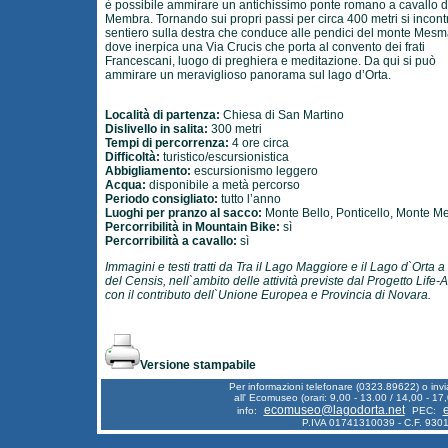
è possibile ammirare un antichissimo ponte romano a cavallo de
Membra. Tornando sui propri passi per circa 400 metri si incont
sentiero sulla destra che conduce alle pendici del monte Mes
dove inerpica una Via Crucis che porta al convento dei frati
Francescani, luogo di preghiera e meditazione. Da qui si può
ammirare un meraviglioso panorama sul lago d’Orta.
Località di partenza:
Chiesa di San Martino
Dislivello in salita:
300 metri
Tempi di percorrenza:
4 ore circa
Difficoltà:
turistico/escursionistica
Abbigliamento:
escursionismo leggero
Acqua:
disponibile a metà percorso
Periodo consigliato:
tutto l’anno
Luoghi per pranzo al sacco:
Monte Bello, Ponticello, Monte 
Percorribilità in Mountain Bike:
sì
Percorribilità a cavallo:
sì
Immagini e testi tratti da Tra il Lago Maggiore e il Lago d`Orta a
del Censis, nell`ambito delle attività previste dal Progetto Life-
con il contributo dell`Unione Europea e Provincia di Novara.
Versione stampabile
Per informazioni telefonare (0323.89622) o inv
all' Ecomuseo (orari: 9,00 - 13.00 / 14,00 - 17,
ecomuseo@lagodorta.net
info:
PEC:
P.IVA 01741310039 - C.F. 93