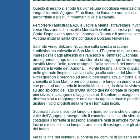
--------------------------------------------------------------------------------
Questo itinerario si snoda tra vigneti,una rigogliosa vegetazion
lungo il torrente Agogna. E’ un itinerario lineare e non faticoso,
percorribile a piedi, in mountain bike e a cavallo.
Percorrere l’autostrada A26 e uscire a Meina, attraversare Invor
verso Gozzano ed in località Monticelli svoltare a destra per re
Grata. Dopo aver superato il maneggio Ronny e il ponte sul tor
Agogna inizia la salita che conduce a Bolzano Novarese.
Salendo verso Bolzano Novarese sulla sinistra si scorge
l’antichissima chiesetta di San Martino d’Engrevo di epoca rom
impreziosita dagli affreschi di Francesco e Tommaso Gagnola;
proseguendo lungo una strada sterrata si raggiunge la verdegg
località Monte Bello, ricca di vigneti. Dalla sommità del monte s
ammirare la valle dell’Agogna, il Monte Mesma, la torre di Buc
nelle giornate limpide la vista si allarga alla catena del Monte 
Proseguendo il percorso ad anello ben segnalato, si ritorna all
chiesetta di San Marino per poi proseguire lungo un pianoro col
che porta ad una pineta in località Monticello, da dove la vista 
su uno spicchio del lago d’Orta; lungo questa dorsale si incont
pini silvestri, castagneti e faggi secolari. Il sentiero prosegue in
discesa sino a raggiungere un’azienda agricola dove è possibi
gustare i tipici prodotti della terra e i formaggi locali.
Superata l’alpe si scende lungo un ripido sentiero che giunge a
valle dell’Agogna; proseguendo il cammino sulla strada sterrat
costeggia il torrente si possono ammirare resti di antiche rovine
fucine e mulini che un tempo erano fonte di sostegno per gli abi
del luogo.
Verso la fine del sentiero, al confine dei comuni di Bolzano ed