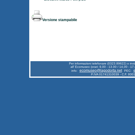
Versione stampabile
Per informazioni telefonare (0323.89622) o inv
all' Ecomuseo (orari: 9,00 - 13.00 / 14,00 - 17,
ecomuseo@lagodorta.net
info:
PEC:
P.IVA 01741310039 - C.F. 93