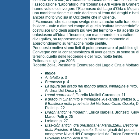
Comune di Casale, la Comunità Montana dello Strona e Basso
l’associazione “Laboratorio Intercomunale Arti Visive di Graner
hanno voluto coinvolgere l’Ecomuseo del Lago d’Orta e Mottar
una manifestazione culturale dedicata al tema dei draghi e basil
ancora molto vivo sia in Occidente che in Oriente.
L’Ecomuseo, che da tempo svolge ricerca anche sulle tradizioni 
folklore – vale a dire nel campo di quella “cultura immateriale” 
costituisce uno degli aspetti più vivi del territorio – ha aderito c
entusiasmo all’idea. L’incontro, pur mantenendo un carattere
divulgativo, ha rappresentato un interessante momento di
approfondimento su tematiche molte sentite.
Per questo motivo siamo lieti di poter presentare al pubblico gli 
Convegno con la consapevolezza di aver gettato un seme su d
terreno, quello delle leggende e del mito, molto fertile.
Pettenasco, giugno 2003
Roberto Zolla, Presidente Ecomuseo del Lago d’Orta e Mottaro
Indice
Antefatto
p. 3
Premessa
p. 4
La figura del drago nel mondo antico. Immagine e mito
,
Andrea Del Duca p. 5
I santi sauroctoni
, Fiorella Mattioli Carcano p. 11
Il drago in Cina: mito e immagine
, Alexandra Wetzel p. 
Il Basilisco nella provincia del Verbano Cusio Ossola
, 
Piolini p. 22
Draghi antichi e moderni
, Enrica Isabella Bronzetti, Gio
Marco Polli p. 25
I relatori p. 27
Biss-ción antich, dla preistoria: ël Marguzzeul. Bestione
della Preistori: il Mergozzolo
. Testi originali del poeta
omegnese Nivod dël Cavagnat letti da Enrica Bronzetti 
Giovanni Marco Polli p.28