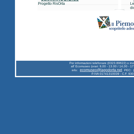
Progetto RisOrta
Le
di
Per informazioni telefonare (0323.89622) o in
all' Ecomuseo (orari: 9,00 - 13.00 / 14,00 - 17
ecomuseo@lagodorta.net
info:
PEC:
P.IVA 01741310039 - C.F. 93