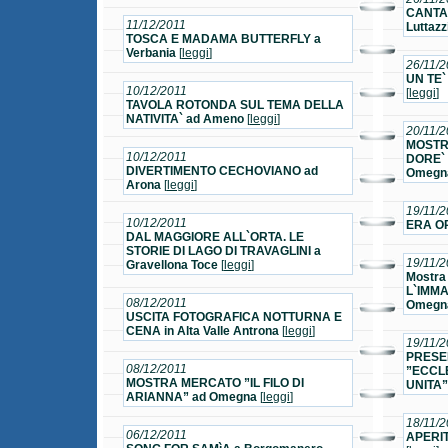
CANTAS
11/12/2011
Luttaz
TOSCA E MADAMA BUTTERFLY a
Verbania
[
leggi
]
26/11/2
UN TE`
10/12/2011
[
leggi
]
TAVOLA ROTONDA SUL TEMA DELLA
NATIVITA` ad Ameno
[
leggi
]
20/11/2
MOSTRA
10/12/2011
DORE` 
DIVERTIMENTO CECHOVIANO ad
Omegn
Arona
[
leggi
]
19/11/2
10/12/2011
ERA OR
DAL MAGGIORE ALL`ORTA. LE
STORIE DI LAGO DI TRAVAGLINI a
19/11/2
Gravellona Toce
[
leggi
]
Mostr
L`IMM
08/12/2011
Omegn
USCITA FOTOGRAFICA NOTTURNA E
CENA in Alta Valle Antrona
[
leggi
]
19/11/2
PRESE
08/12/2011
”ECCLE
MOSTRA MERCATO ”IL FILO DI
UNITA”
ARIANNA” ad Omegna
[
leggi
]
18/11/2
06/12/2011
APERIT