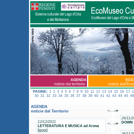
AGENDA
ECO
notizie dal territorio
notizie dall'Ec
PAGINE:
1
2
3
4
5
6
7
8
9
10
11
12
13
14
15
16
17
1
30
31
32
33
34
35
36
37
38
39
40
41
42
43
44
45
4
AGENDA
notizie dal Territorio
26/11/2
12/12/2011
DOWN I
LETTERATURA E MUSICA ad Arona
[
leggi
]
26/11/2