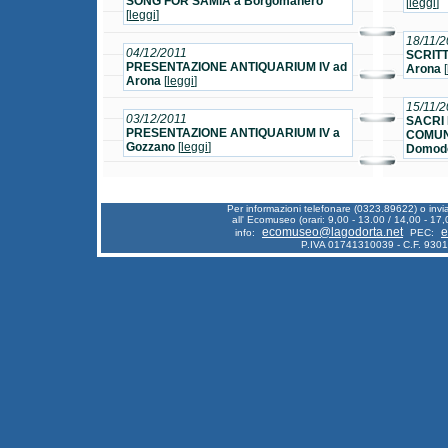
SONG FOR SAMìA a Borgomanero
[
leggi
]
[
leggi
]
18/11/2
04/12/2011
SCRIT
PRESENTAZIONE ANTIQUARIUM IV ad
Arona
[
Arona
[
leggi
]
15/11/2
03/12/2011
SACRI 
PRESENTAZIONE ANTIQUARIUM IV a
COMUNI
Gozzano
[
leggi
]
Domod
Per informazioni telefonare (0323.89622) o inv
all' Ecomuseo (orari: 9,00 - 13.00 / 14,00 - 17,
ecomuseo@lagodorta.net
e
info:
PEC:
P.IVA 01741310039 - C.F. 930