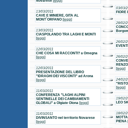
Novarese
[
leggi
]
03/03/
13/03/2011
FIORE 
CAVE E MINIERE, GITA AL
MONT`ORFANO
[
leggi
]
28/02/
CONCOR
13/03/2011
Borgo
CIASPOLANDO TRA LAGHI E MONTI
[
leggi
]
26/02/
EVENTI
12/03/2011
CHE COSA MI RACCONTI? a Omegna
26/02/
[
leggi
]
CONVE
RENZO 
12/03/2011
[
leggi
]
PRESENTAZIONE DEL LIBRO
”IDRAGHI DEI VISCONTI” ad Arona
24/02/
[
leggi
]
”RISTO
[
leggi
]
11/03/2011
CONFERENZA ”LAGHI ALPINI
19/02/
SENTINELLE DEI CAMBIAMENTI
LEO SK
GLOBALI” a Olgiate Olona
[
leggi
]
18/02/
11/03/2011
MOTTA
DIVINSANTO nel territorio Novarese
PIENA
[
leggi
]