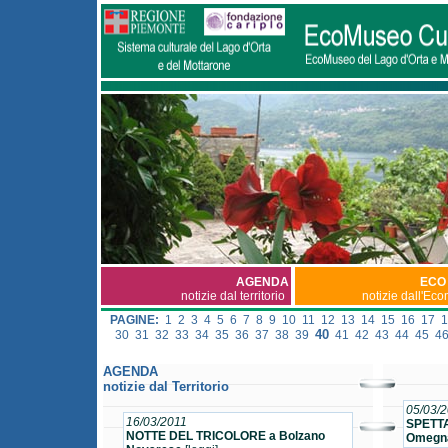
AGENDA
ECO
notizie dal territorio
notizie dall'Ec
PAGINE:
1
2
3
4
5
6
7
8
9
10
11
12
13
14
15
16
17
1
40
30
31
32
33
34
35
36
37
38
39
41
42
43
44
45
4
AGENDA
notizie dal Territorio
05/03/
16/03/2011
SPETT
NOTTE DEL TRICOLORE a Bolzano
Omegn