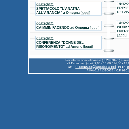
18/02/
09/03/2011
PRESE
SPETTACOLO ”L`ANATRA
DEI VI
ALL`ARANCIA” a Omegna
[
leggi
]
14/02/
06/03/2011
WORKS
CAIMMIN FACENDO ad Omegna
[
leggi
]
ENERGE
[
leggi
]
05/03/2011
CONFERENZA ”DONNE DEL
RISORGIMENTO” ad Ameno
[
leggi
]
Per informazioni telefonare (0323.89622) o inv
all' Ecomuseo (orari: 9,00 - 13.00 / 14,00 - 17,
ecomuseo@lagodorta.net
e
info:
PEC:
P.IVA 01741310039 - C.F. 930