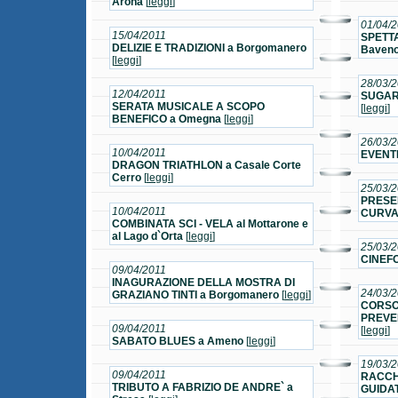
Arona
[
leggi
]
01/04/
15/04/2011
SPETT
DELIZIE E TRADIZIONI a Borgomanero
Baven
[
leggi
]
28/03/
12/04/2011
SUGAR
SERATA MUSICALE A SCOPO
[
leggi
]
BENEFICO a Omegna
[
leggi
]
26/03/
10/04/2011
EVENTI
DRAGON TRIATHLON a Casale Corte
Cerro
[
leggi
]
25/03/
PRESE
10/04/2011
CURVA 
COMBINATA SCI - VELA al Mottarone e
al Lago d`Orta
[
leggi
]
25/03/
CINEFO
09/04/2011
INAGURAZIONE DELLA MOSTRA DI
24/03/
GRAZIANO TINTI a Borgomanero
[
leggi
]
CORSO
PREVEN
09/04/2011
[
leggi
]
SABATO BLUES a Ameno
[
leggi
]
19/03/
09/04/2011
RACCH
TRIBUTO A FABRIZIO DE ANDRE` a
GUIDA