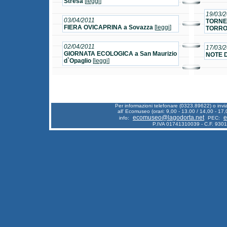
Stresa
[
leggi
]
19/03/
03/04/2011
TORNEO
FIERA OVICAPRINA a Sovazza
[
leggi
]
TORRON
02/04/2011
17/03/
GIORNATA ECOLOGICA a San Maurizio
NOTE D
d`Opaglio
[
leggi
]
Per informazioni telefonare (0323.89622) o inv
all' Ecomuseo (orari: 9,00 - 13.00 / 14,00 - 17,
ecomuseo@lagodorta.net
e
info:
PEC:
P.IVA 01741310039 - C.F. 930