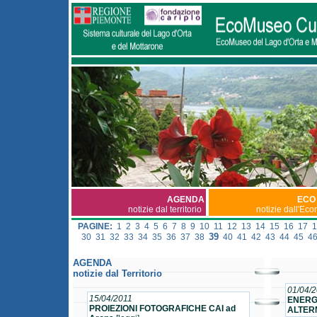
AGENDA
ECO
notizie dal territorio
notizie dall'Ec
PAGINE:
1
2
3
4
5
6
7
8
9
10
11
12
13
14
15
16
17
1
39
30
31
32
33
34
35
36
37
38
40
41
42
43
44
45
4
AGENDA
notizie dal Territorio
01/04/
15/04/2011
ENERGI
PROIEZIONI FOTOGRAFICHE CAI ad
ALTERN