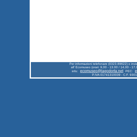
Per informazioni telefonare (0323.89622) o inv
all' Ecomuseo (orari: 9,00 - 13.00 / 14,00 - 17,
ecomuseo@lagodorta.net
e
info:
PEC:
P.IVA 01741310039 - C.F. 930