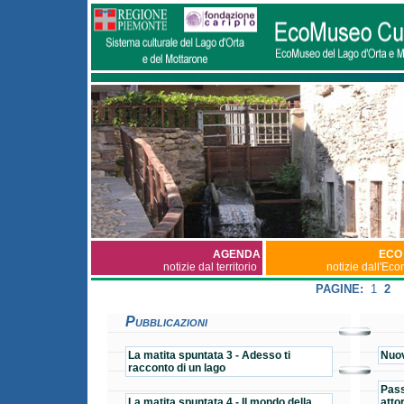
AGENDA
ECO
notizie dal territorio
notizie dall'Ec
PAGINE:
1
2
Pubblicazioni
La matita spuntata 3 - Adesso ti
Nuov
racconto di un lago
Pass
La matita spuntata 4 - Il mondo della
atto